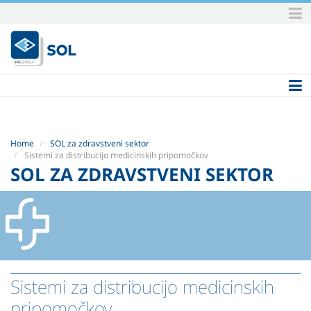
Skip
to
content.
|
Skip
to
navigation
Home
SOL za zdravstveni sektor
Sistemi za distribucijo medicinskih pripomočkov
SOL ZA ZDRAVSTVENI SEKTOR
Sistemi za distribucijo medicinskih
pripomočkov