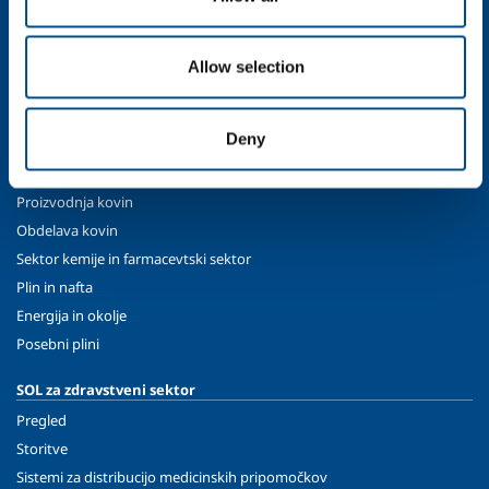
Profil podjetja
Etika in vrednote
Allow selection
Trajnost
Varnost, okolje in kakovost
Deny
SOL za industrijo
Prehrambena industrija
Proizvodnja kovin
Obdelava kovin
Sektor kemije in farmacevtski sektor
Plin in nafta
Energija in okolje
Posebni plini
SOL za zdravstveni sektor
Pregled
Storitve
Sistemi za distribucijo medicinskih pripomočkov