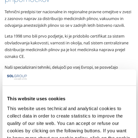
Tehnični predpisi ter nacionalne in regionalne pravne omejitve v zvezi
z zasnovo naprav za distribucijo medicinskih plinov, vakuumov in
odvajanja anestezijskih plinov so se v zadnjih letih bistveno razvili.
Leta 1998 smo bili prvo podjetje, ki je pridobilo certifikat za sistem
obvladovanja kakovosti, varnosti in okolja, naš sistem centralizirane
distribucije medicinskih plinov pa je kot medicinska naprava prejel
oznako CE.
Naši specializirani tehniki, delujoči po vsej Evropi, se posvečajo
zasnovi, izdelavi in tehničnemu upravljanju naprav za medicinske
pline, ki so skladni z usklajenima tehničnima standardoma UNI EN ISO
7396-1 in UNI EN ISO 7396-2. Prav tako upravljamo in zdravstvenim
ustanovam dobavljamo tudi širok spekter medicinskih pripomočkov,
This website uses cookies
ki dopolnjujejo oskrbo in nadzor nad medicinskimi plini.
This website uses technical and analytical cookies to
Skupina SOL vodi globalne storitve vzdrževanja in sledljivosti
collect data in order to create statistics to improve the
elektromedicinskih naprav z računalniškimi sistemi, ki zagotavljajo
quality of our site web. You can accept or refuse our
časovno sledenje vseh aktivnosti in pravočasno ukrepanje.
cookies by clicking on the following buttons. If you want
Dejavna udeležba naših strokovnjakov na okroglih mizah o predpisih
to know more about our cookie policy, click on the cookie